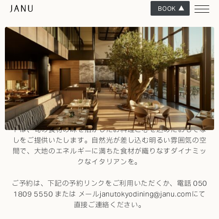
BOOK
イタリアンダイニング
JANU MERCATO
イタリアの市場にインスピレーションを得たジャヌ メルカー
トは、旬の食材の味を活かしたお料理と心を込めたおもてな
しをご提供いたします。自然光が差し込む明るい雰囲気の空
間で、大地のエネルギーに満ちた食材が織りなすダイナミッ
クなイタリアンを。
ご予約は、下記の予約リンクをご利用いただくか、電話
050
1809 5550
または メール
janutokyodining@janu.com
にて
直接ご連絡ください。