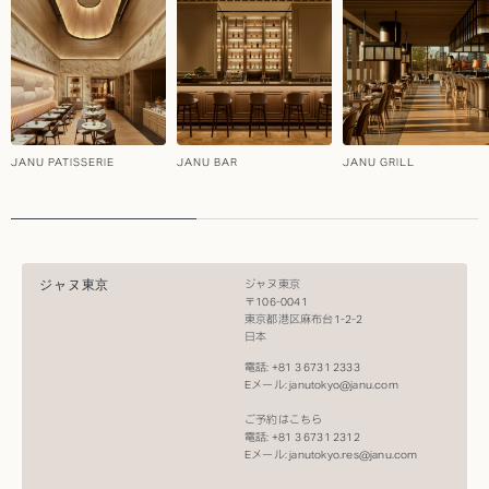
JANU PATISSERIE
JANU BAR
JANU GRILL
ジャヌ東京
ジャヌ東京
〒106-0041
東京都港区麻布台1-2-2
日本
電話: +81 3 6731 2333​
Eメール:
janutokyo@janu.com​
ご予約はこちら​
電話: +81 3 6731 2312​
Eメール:
janutokyo.res@janu.com