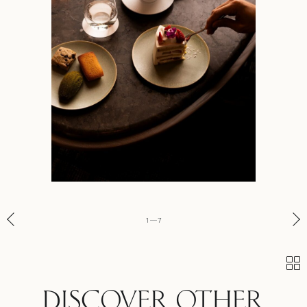
1
—
7
DISCOVER OTHER