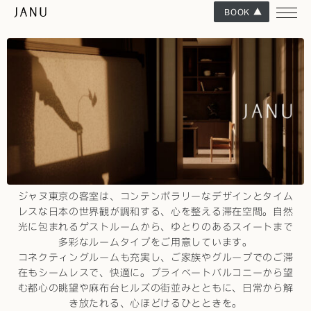
BOOK
客室
ゲストルーム & スイート
ジャヌ東京の客室は、コンテンポラリーなデザインとタイム
レスな日本の世界観が調和する、心を整える滞在空間。自然
光に包まれるゲストルームから、ゆとりのあるスイートまで
多彩なルームタイプをご用意しています。
コネクティングルームも充実し、ご家族やグループでのご滞
在もシームレスで、快適に。プライベートバルコニーから望
む都心の眺望や麻布台ヒルズの街並みとともに、日常から解
き放たれる、心ほどけるひとときを。