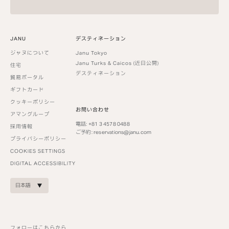
JANU
デスティネーション
ジャヌについて
Janu Tokyo
Janu Turks & Caicos (近日公開)
住宅
デスティネーション
貿易ポータル
ギフトカード
クッキーポリシー
お問い合わせ
アマングループ
電話: +81 3 4578 0488
採用情報
ご予約:
reservations@janu.com
プライバシーポリシー
COOKIES SETTINGS
DIGITAL ACCESSIBILITY
日本語
フォローはこちらから