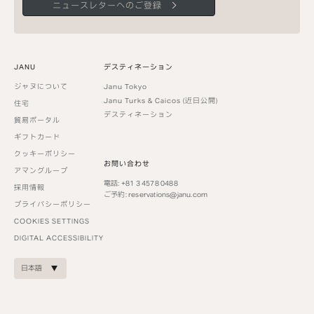
ニュースレターへのご登録
JANU
デスティネーション
ジャヌについて
Janu Tokyo
Janu Turks & Caicos (近日公開)
住宅
デスティネーション
貿易ポータル
ギフトカード
クッキーポリシー
お問い合わせ
アマングループ
電話: +81 3 4578 0488
採用情報
ご予約:
reservations@janu.com
プライバシーポリシー
COOKIES SETTINGS
DIGITAL ACCESSIBILITY
日本語