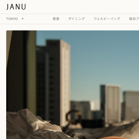
TOKYO
客室
ダイニング
ウェルビーイング
宿泊
現在オープン
ジャヌ東京
近日オープン予定
タークス & カイコス諸島
ジャヌ ドバイ
将来の目的地