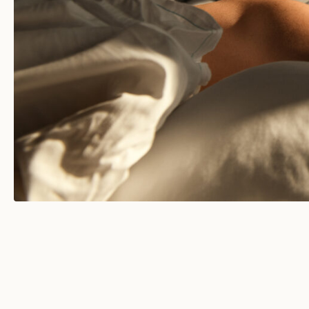
モルディブ
韓国
タイ
モンテネグロ
ポルトガル
ジャヌ アルウラ
サウジアラビア
アラブ首長国連邦
トルコ
ジャヌ ディルイーヤ