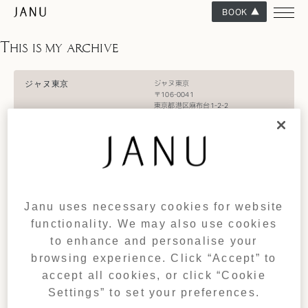
BOOK
This is my archive
ジャヌ東京
ジャヌ東京
〒106-0041
東京都港区麻布台1-2-2
日本
電話: +81 3 6731 2333​
Eメール:
janutokyo@janu.com​
ご予約はこちら​
電話: +81 3 6731 2312​
Eメール:
janutokyo.res@janu.com
Janu uses necessary cookies for website
GET DIRECTIONS
functionality. We may also use cookies
to enhance and personalise your
TIME
browsing experience. Click “Accept” to
THU 06TH AUG 2026
accept all cookies, or click “Cookie
13:30:00
Settings” to set your preferences.
(GMT +09:00)