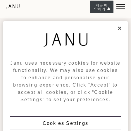
지금 예
약하기
소식 받아 보기
이벤트, 새로운 제안, 독특한 경험에 대한 조기 액세스 등 Janu 세계의
독점 업데이트에 등록하세요.
소식 받아 보기
Janu uses necessary cookies for website
functionality. We may also use cookies
JANU
목적지
to enhance and personalise your
browsing experience. Click “Accept” to
개발
자누 도쿄
Janu Turks & Caicos (출시 예정)
accept all cookies, or click “Cookie
레지던스
여행지
Settings” to set your preferences.
기프트 카드
무역 포털
아만그룹
문의하기
채용
Cookies Settings
전화: +81 3 4578 0488
COOKIE POLICY
예약을 위한 정보: