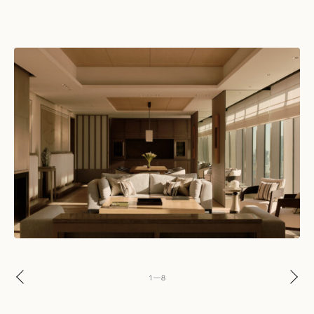
1
—
8