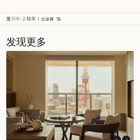
显示中:
2 结果
过滤器
按房型筛选:
发现更多
所有过滤器
套房
客房