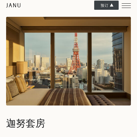
预订
迦努套房