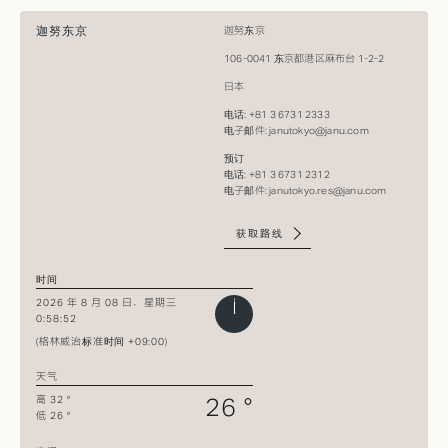
迦努东京
迦努东京
106-0041 东京都港区麻布台 1-2-2
日本
电话: +81 3 6731 2333​
电子邮件:
janutokyo@janu.com
预订​
电话: +81 3 6731 2312​
电子邮件:
janutokyo.res@janu.com
获取路线
时间
2026 年 8 月 08 日，星期三
0:58:52
(格林威治标准时间 +09:00)
天气
26 °
高 32 °
低 26 °