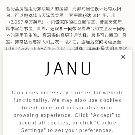
迦努套房是迦努东京最大的房型，府邸式居住设计配有双阳
台，可以饱览城市天际线美景。 套房面积达 284 平方米
（3,057 平方英尺），内设宽敞的独立起居室、带厨房餐厅、
藏书室与书房。此外，还配备一间带双盥洗台的主卫及一间额
外的客用卫生间。 套房提供客房连通选择，最多可布置四个卧
室，非常适合与家人和朋友一同入住。连通后空间可延展至
519 平方米（5,587 平方英尺），堪称全城面积最大的套房之
一。
迦努套房至多可提供四居室空间组合：
迦努套房（特大号床）和
转角套房
（特大号床）和两间
尊
享客房
（双床）
迦努套房（特大号床）和
转角套房
（特大号床）和
尊享客
Janu uses necessary cookies for website
房
（双床）
functionality. We may also use cookies
迦努套房（特大号床）和
转角套房
（特大号床）
to enhance and personalise your
browsing experience. Click “Accept” to
accept all cookies, or click “Cookie
欢迎垂询
Settings” to set your preferences.