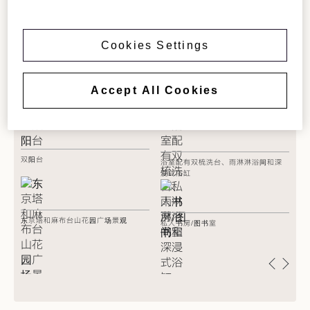
Cookies Settings
Accept All Cookies
设施
双阳台
浴室配有双梳洗台、雨淋淋浴间和深
六
浸式浴缸
东京塔和麻布台山花园广场景观
私人书房/图书室
宽