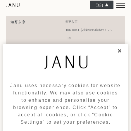
预订
迦努东京
迦努东京
106-0041 东京都港区麻布台 1-2-2
日本
电话: +81 3 6731 2333​
电子邮件:
janutokyo@janu.com
预订​
电话: +81 3 6731 2312​
电子邮件:
janutokyo.res@janu.com
获取路线
Janu uses necessary cookies for website
functionality. We may also use cookies
时间
to enhance and personalise your
2026 年 8 月 10 日，星期三
19:37:33
browsing experience. Click “Accept” to
(格林威治标准时间 +09:00)
accept all cookies, or click “Cookie
Settings” to set your preferences.
天气
高 30 °