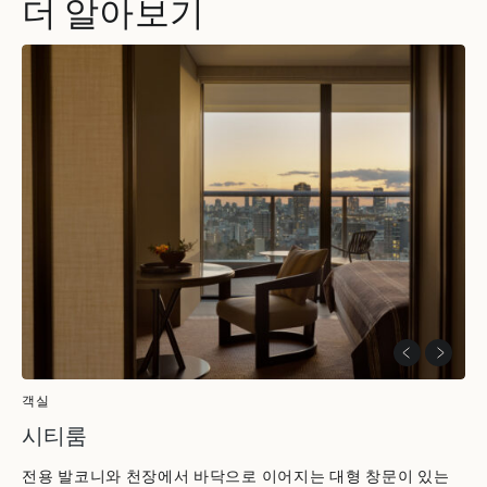
더 알아보기
ALL FILTERS
객실
스위트
객실
시티룸
전용 발코니와 천장에서 바닥으로 이어지는 대형 창문이 있는