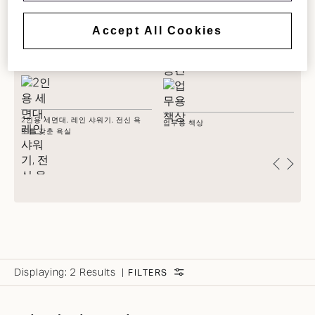
Accept All Cookies
발코니
비
통합된 생활 공간
무
된
2인용 세면대, 레인 샤워기, 전신 욕
업무용 책상
조를 갖춘 욕실
Displaying:
2 Results
FILTERS
FILTER BY ROOM TYPE: