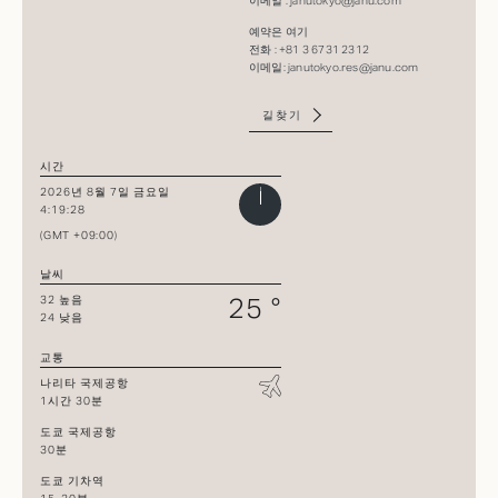
이메일 :
janutokyo@janu.com​
예약은 여기​
전화 : +81 3 6731 2312​
이메일:
janutokyo.res@janu.com
길찾기
시간
2026년 8월 7일 금요일
4:19:28
(GMT +09:00)
날씨
25 °
32 높음
24 낮음
교통
나리타 국제공항
1시간 30분
도쿄 국제공항
30분
도쿄 기차역