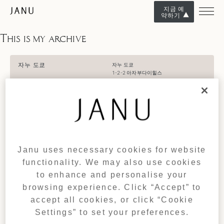
지금 예
약하기
This is my archive
자누 도쿄
자누 도쿄
1-2-2 아자부다이힐스
106-​​0041 도쿄
일본
전화 : +81 3 6731 2333​
이메일 :
janutokyo@janu.com​
예약은 여기​
전화 : +81 3 6731 2312​
이메일:
janutokyo.res@janu.com
Janu uses necessary cookies for website
functionality. We may also use cookies
길찾기
to enhance and personalise your
시간
browsing experience. Click “Accept” to
2026년 8월 7일 금요일
accept all cookies, or click “Cookie
7:00:57
Settings” to set your preferences.
(GMT +09:00)